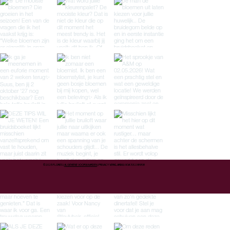
©2025 FLORES |
ALGEMENE VOORWAARDEN
| PRIVACY VERKLARING l KVK 53238958