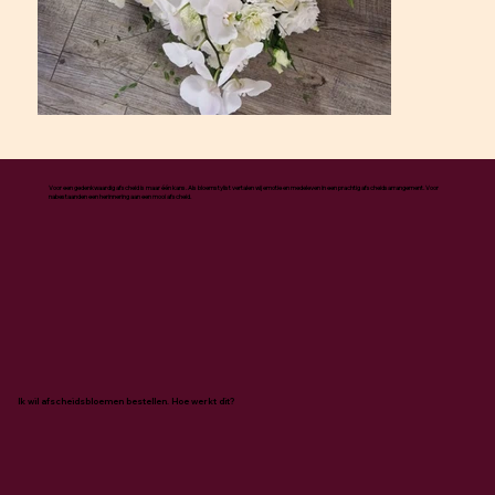
Voor een gedenkwaardig afscheid is maar één kans. Als bloemstylist vertalen wij emotie en medeleven in een prachtig afscheidsarrangement. Voor
nabestaanden een herinnering aan een mooi afscheid.
Ik wil afscheidsbloemen bestellen. Hoe werkt dit?